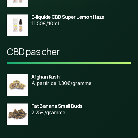
E-liquide CBD Super Lemon Haze
11.50€/10ml
CBD pas cher
Afghan Kush
A partir de 1.30€/gramme
Fat Banana Small Buds
2.25€/gramme